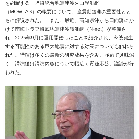
を網羅する「陸海統合地震津波火山観測網」
（MOWLAS）の概要について、強震動観測の重要性とと
もに解説された。 また、最近、高知県沖から日向灘にか
けて南海トラフ海底地震津波観測網（N-net）が整備さ
れ、2025年9月に運用開始したことを紹介され、今後発生
する可能性のある巨大地震に対する対策についても触れら
れた。講演は多くの最新の研究成果を含み、極めて興味深
く、講演後は講演内容について幅広く質疑応答、議論が行
われた。