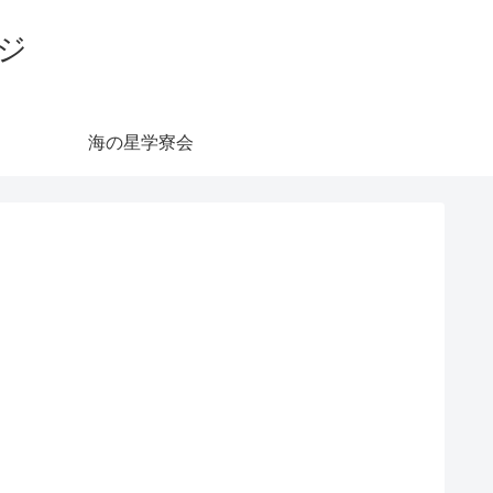
ジ
海の星学寮会