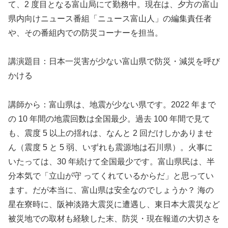
て、2 度目となる富山局にて勤務中。現在は、夕方の富山
県内向けニュース番組「ニュース富山人」の編集責任者
や、その番組内での防災コーナーを担当。
講演題目：日本一災害が少ない富山県で防災・減災を呼び
かける
講師から：富山県は、地震が少ない県です。2022 年まで
の 10 年間の地震回数は全国最少。過去 100 年間で見て
も、震度 5 以上の揺れは、なんと 2 回だけしかありませ
ん（震度 5 と 5 弱、いずれも震源地は石川県）。火事に
いたっては、30 年続けて全国最少です。富山県民は、半
分本気で「立山が守 ってくれているからだ」と思ってい
ます。だが本当に、富山県は安全なのでしょうか？ 海の
星在寮時に、阪神淡路大震災に遭遇し、東日本大震災など
被災地での取材も経験した末、防災・現在報道の大切さを