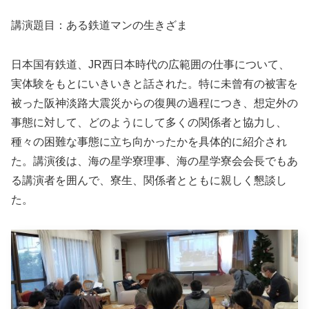
講演題目：ある鉄道マンの生きざま
日本国有鉄道、JR西日本時代の広範囲の仕事について、
実体験をもとにいきいきと話された。特に未曾有の被害を
被った阪神淡路大震災からの復興の過程につき、想定外の
事態に対して、どのようにして多くの関係者と協力し、
種々の困難な事態に立ち向かったかを具体的に紹介され
た。講演後は、海の星学寮理事、海の星学寮会会長でもあ
る講演者を囲んで、寮生、関係者とともに親しく懇談し
た。