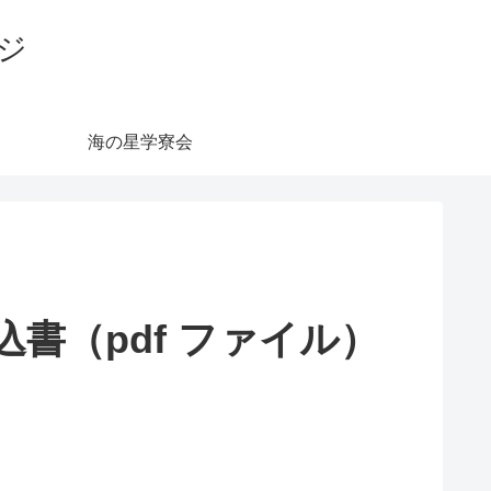
ジ
海の星学寮会
込書（pdf ファイル）