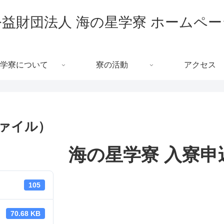
公益財団法人 海の星学寮 ホームペー
学寮について
寮の活動
アクセス
ファイル）
海の星学寮 入寮申
105
70.68 KB